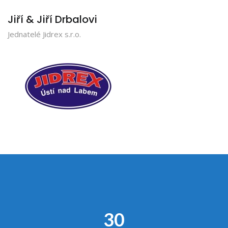
Jiří & Jiří Drbalovi
Jednatelé Jidrex s.r.o.
30